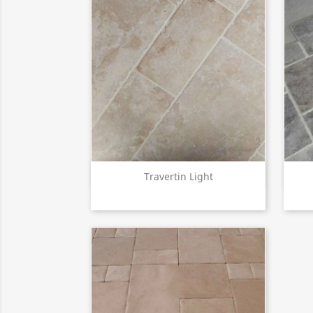
Aperçu rapide

Travertin Light