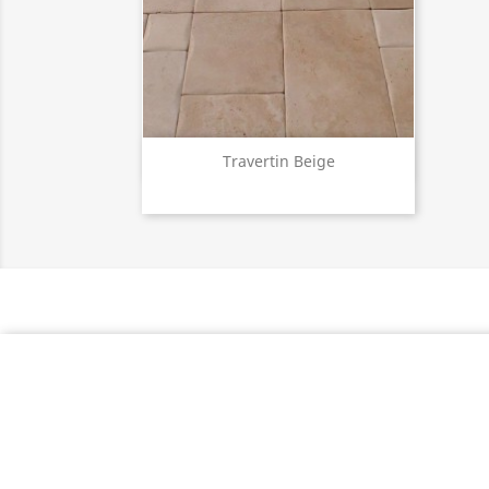
Aperçu rapide

Travertin Beige