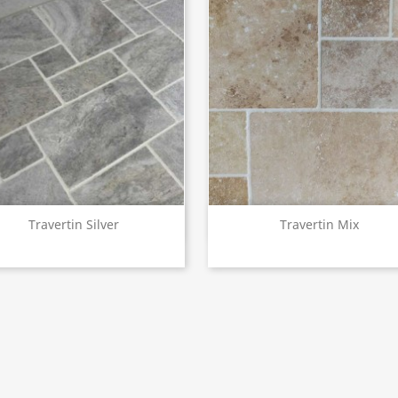
Aperçu rapide
Aperçu rapide


Travertin Silver
Travertin Mix